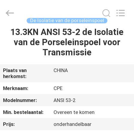
2025
Changsha
Power
Electric
Co.,Ltd..
De Isolatie van de porseleinspoel
All
Rights
13.3KN ANSI 53-2 de Isolatie
HUIS
Reserved.
van de Porseleinspoel voor
PRODUCTEN
Transmissie
ONGEVEER
Plaats van
CHINA
herkomst:
ONS
Merknaam:
CPE
FABRIEKSREIS
Modelnummer:
ANSI 53-2
Min. bestelaantal:
Overeen te komen
KWALITEITSCONTROLE
Prijs:
onderhandelbaar