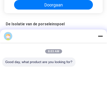
Doorgaan
De Isolatie van de porseleinspoel
ODM van het Customerizedporselein Sluitingstype Isolatie
Speciale Ontworpen Bruine Hoogte 93mm de Isolatie van de
Porseleinspoel
8:03 AM
De bruine Kleurenansi Isolatie van de Klassen25kv Sluiting
Good day, what product are you looking for?
populaire categorieën
Alle
De Lijnisolatie Van 
De Postisolatie Van 
De Porseleinmacht
De Porseleinlijn
De Stevige 
De Ring Van Het 
Postisolatie Van De 
Transformatorporselein