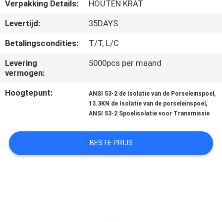
CONTACTEER
Verpakking Details:
HOUTEN KRAT
ONS
Levertijd:
35DAYS
Betalingscondities:
T/T, L/C
NIEUWS
Levering
5000pcs per maand
vermogen:
SITEMAP
Hoogtepunt:
,
ANSI 53-2 de Isolatie van de Porseleinspoel
,
13.3KN de Isolatie van de porseleinspoel
PRIVACY
ANSI 53-2 Spoelisolatie voor Transmissie
POLICY
BESTE PRIJS