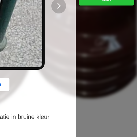
button
u
tie in bruine kleur