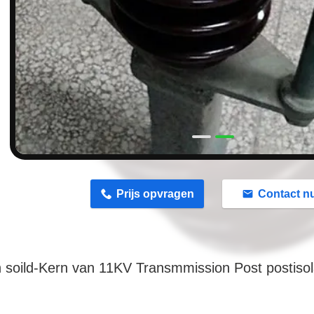
n
Prijs opvragen
Contact n
jn soild-Kern van 11KV Transmmission Post postisola