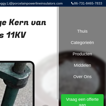
gy.Li@porcelainpowerlineinsulators.com
86-731-8465-7833
ge Kern van
s 11KV
Thuis
Categorieën
Producten
Middelen
Over Ons
Vraag een offerte
aan