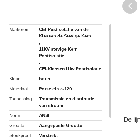
butto
Markeren
CEI-Postisolatie van de
Klassen de Stevige Kern
,
11KV stevige Kern
Postisolatie
,
CEI-Klassen11kv Postisolatie
Kleur
bruin
Materiaal
Porselein c-120
Toepassing
Transmissie en distributie
van stroom
Norm
ANSI
De li
Grootte
Aangepaste Grootte
Steekproef
Verstrekt