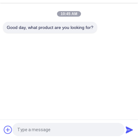
CEI-OEM van het Klassenporselein C110 de Isolatie van de
Hoogspanningdraad
10:45 AM
150BIL de Lijnisolatie van de porseleinmacht voor Schakelaars
Good day, what product are you looking for?
populaire categorieën
Alle
De Lijnisolatie Van 
De Postisolatie Van 
De Porseleinmacht
De Porseleinlijn
De Stevige 
De Ring Van Het 
Postisolatie Van De 
Transformatorporselein
Kernpost
Gas Geïsoleerde 
Ringsassemblage
Ring
De Isolatie Van Het 
De Isolatie Van De 
Porseleinafstand 
Porseleinspoel
Houden
Vraag een offerte aan