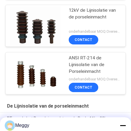
12kV de Lijnisolatie van
de porseleinmacht
onderhandelbaar MOQ:Overeen te komen
CONTACT
ANSI RT-214 de
Lijnisolatie van de
Porseleinmacht
onderhandelbaar MOQ:Overeen te komen
CONTACT
De Lijnisolatie van de porseleinmacht
RT-van de het Porseleinmacht van de Reeks11kv-33kv
Transmmission Lijn de Lijnisolatie
Meggy