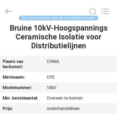
2025
Changsha
Power
Electric
Co.,Ltd..
De Lijnisolatie van de porseleinmacht
All
Rights
Bruine 10kV-Hoogspannings
HUIS
Reserved.
Ceramische Isolatie voor
PRODUCTEN
Distributielijnen
ONGEVEER
Plaats van
CHINA
herkomst:
ONS
Merknaam:
CPE
FABRIEKSREIS
Modelnummer:
10kV
Min. bestelaantal:
Overeen te komen
KWALITEITSCONTROLE
Prijs:
onderhandelbaar