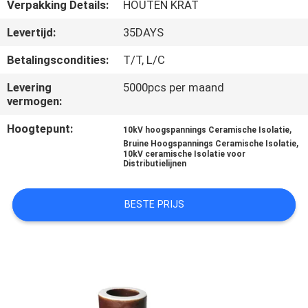
CONTACTEER
Verpakking Details:
HOUTEN KRAT
ONS
Levertijd:
35DAYS
Betalingscondities:
T/T, L/C
NIEUWS
Levering
5000pcs per maand
vermogen:
SITEMAP
Hoogtepunt:
,
10kV hoogspannings Ceramische Isolatie
,
Bruine Hoogspannings Ceramische Isolatie
10kV ceramische Isolatie voor
PRIVACY
Distributielijnen
POLICY
BESTE PRIJS