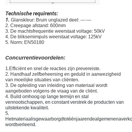
Technische requirents:
1.
Glanskleur: Bruin unglazed deel: —·—
2. Creepage afstand: 600mm
3. De machtsfrequentie weerstaat voltage: 50kV
4. De bliksemimpuls weerstaat voltage: 125kV
5. Norm: EN50180
Concurrentievoordelen:
1
.
Efficiënt en snel
de reacties zijn pre
vereiste
.
2
. Handhaaf zelfbeheersing en geduld in aanwezigheid
van moeilijke situaties van cliënten.
3
. De opleiding van inleiding van materiaal wordt
aangeboden volgens de vraag van de cliënt.
4
. B
uild omhoog
op lange termijn
en stal
vennootschappen, en constant
verstrek
de producten van
uitstekende kwaliteit.
5.
Hetmateriaalisgewaarborgdtotéénjaarendealgemenenaverko
wordtverleend.