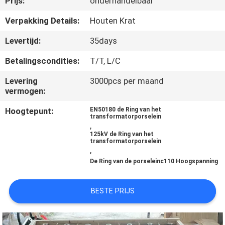
Prijs:
onderhandelbaar
CONTACTEER
ONS
Verpakking Details:
Houten Krat
Levertijd:
35days
NIEUWS
Betalingscondities:
T/T, L/C
Levering
3000pcs per maand
SITEMAP
vermogen:
Hoogtepunt:
EN50180 de Ring van het
PRIVACY
transformatorporselein
,
POLICY
125kV de Ring van het
transformatorporselein
,
De Ring van de porseleinc110 Hoogspanning
BESTE PRIJS