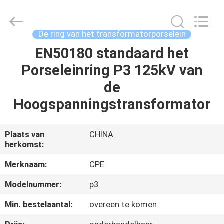
2025
Changsha
Power
Electric
Co.,Ltd..
De ring van het transformatorporselein
All
Rights
EN50180 standaard het
HUIS
Reserved.
Porseleinring P3 125kV van
PRODUCTEN
de
Hoogspanningstransformator
ONGEVEER
ONS
Plaats van
CHINA
herkomst:
FABRIEKSREIS
Merknaam:
CPE
Modelnummer:
p3
KWALITEITSCONTROLE
Min. bestelaantal:
overeen te komen