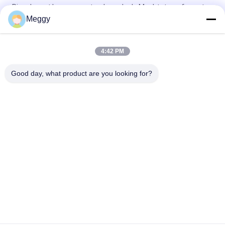
Ring de met hoge weerstand van de de Machtstransformator
van 28.5kV 30NF250
Meggy
Ring van het de Transformatorporselein van DIN de
Standaard1kv DT1-3150A
4:42 PM
Porseleinoem trekt Loodring voor Distributietransformatoren
Good day, what product are you looking for?
populaire categorieën
Alle
De Lijnisolatie Van 
De Postisolatie Van 
De Porseleinmacht
De Porseleinlijn
De Stevige 
De Ring Van Het 
Postisolatie Van De 
Transformatorporselein
Kernpost
Gas Geïsoleerde 
Ringsassemblage
Ring
De Isolatie Van Het 
De Isolatie Van De 
Porseleinafstand 
Porseleinspoel