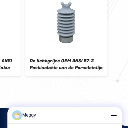
 ANSI
De lichtgrijze OEM ANSI 57-3
Brui
latie
Postisolatie van de Porseleinlijn
pors
Post
Meggy