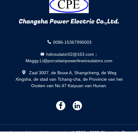
Changsha Power Electric Co.,Ltd.
0086-15367995003
hdinsulator02@163.com；
Meggy.Li@porcelainpowerlineinsulators.com
Zaal 3007, de Bouw A, Shangcheng, de Weg
Xingsha, de stad van Tchang-cha, de Provincie van het
Oosten van No.47 Kaiyuan van Hunan.
描
描
述
述
e van de porseleinmacht Leverancier. © 2020 - 2025 Changsha Power Ele