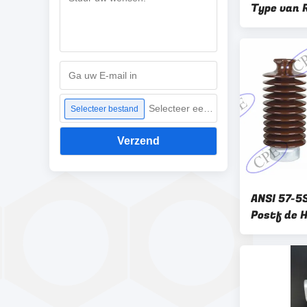
Type van R
Postporsel
Verglaasd
Selecteer een bestand
Selecteer bestand
Verzend
ANSI 57-5
Postf de H
Porseleinl