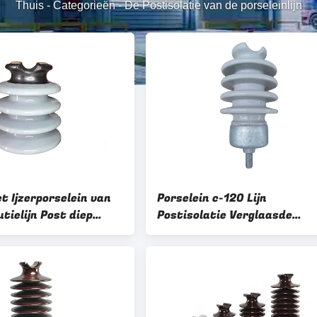
Thuis
-
Categorieën
-
De Postisolatie van de porseleinlijn
t Ijzerporselein van
Porselein c-120 Lijn
utielijn Post diep
Postisolatie Verglaasde
eerd de Isolatie Heet
Oppervlakte M20 M24