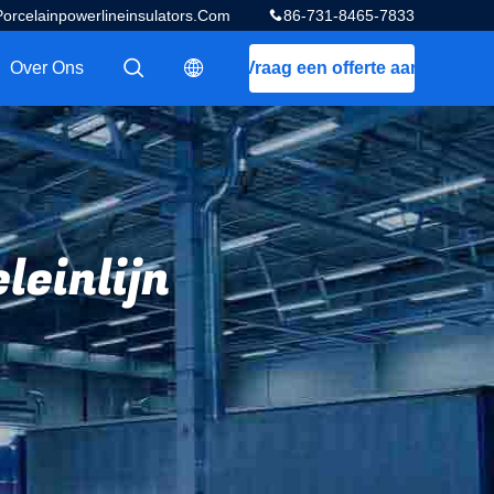
celainpowerlineinsulators.com
86-731-8465-7833
Over Ons
Vraag een offerte aan
描述
描述
leinlijn