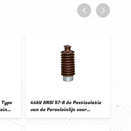
prev
next
 Type
44kV ANSI 57-6 de Postisolatie
Licht
ein
van de Porseleinlijn voor
Post
Distributie