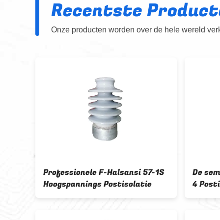
Recentste Product
Onze producten worden over de hele wereld verko
sde
Professionele F-Halsansi 57-1S
De sem
 de
Hoogspannings Postisolatie
4 Posti
Porsele