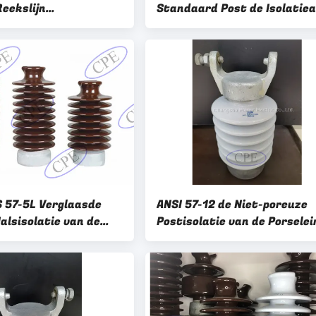
eekslijn
Standaard Post de Isolatiea
einisolatie
57-2Short 57-snakt
e F Hals
S 57-5L Verglaasde
ANSI 57-12 de Niet-poreuze
alsisolatie van de
Postisolatie van de Porselein
ijn