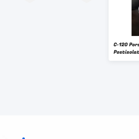
C-120 Pors
Postisola
verliezen