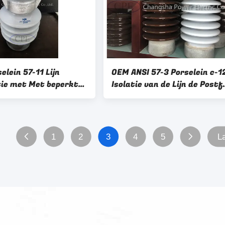
elein 57-11 Lijn
OEM ANSI 57-3 Porselein c-1
tie met Met beperkte
Isolatie van de Lijn de Postf
Hals
1
2
3
4
5
L