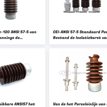
c-120 ANSI 57-5 van
CEI-ANSI 57-5 Standaard Po
annings de
Bestand de Isolatiebarst va
tie Norm van CEI
de Porseleinlijn
ikbare ANSI57 het
Van de het Porseleinlijn van 