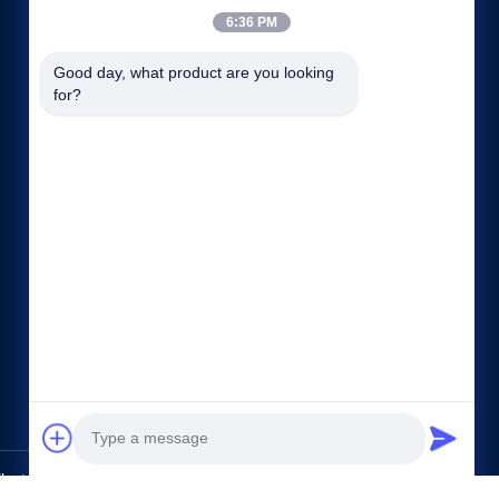
6:36 PM
Good day, what product are you looking 
for?
Snelle links
Bedrijfsprofiel
Fabrieksreis
Kwaliteitscontrole
Sitemap
Privacybeleid
Contacteer ons
ctric Co.,Ltd.. All Rights Reserved.