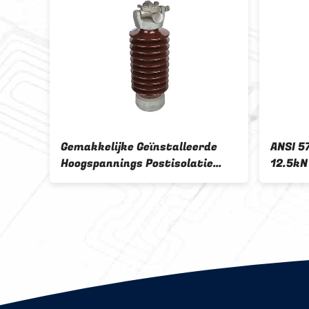
6
Gemakkelijke Geïnstalleerde
ANSI 5
Hoogspannings Postisolatie
12.5kN
33kV
Porsele