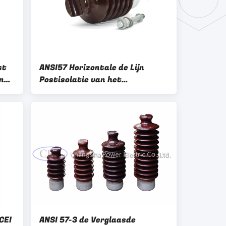
st
ANSI57 Horizontale de Lijn
n
Postisolatie van het
reeksporselein
CEI
ANSI 57-3 de Verglaasde