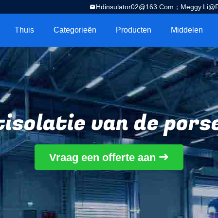
Hdinsulator02@163.com；Meggy.Li@por
Thuis
Categorieën
Producten
Middelen
isolatie van de porse
Vraag een offerte aan